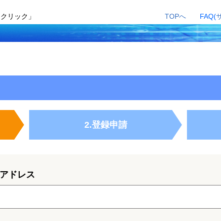
ークリック」
TOPへ
FAQ(
2.登録申請
アドレス