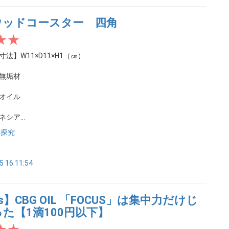
ウッドコースター 四角
法】W11×D11×H1（㎝）
無垢材
オイル
シア...
水探究
5 16:11:54
us】CBG OIL 「FOCUS」は集中力だけじ
た【1滴100円以下】