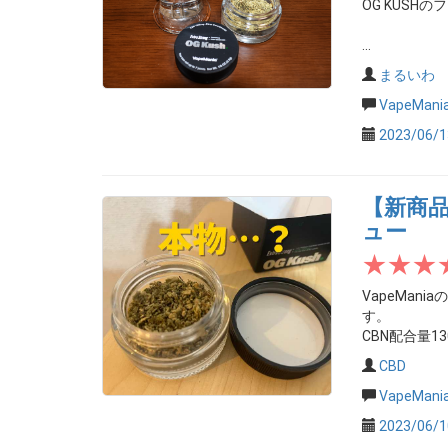
OG KUS
...
まるいわ
VapeMa
2023/06/1
【新商品】
ュー
VapeMan
す。
CBN配合量13
CBD
VapeMa
2023/06/1