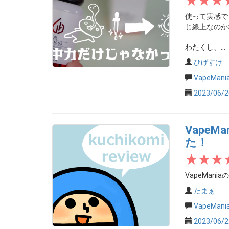
使って実感で
じ線上なのか
わたくし、...
ひげすけ
VapeMa
2023/06/2
Vape
た！
VapeMan
たまぁ
VapeMa
2023/06/2