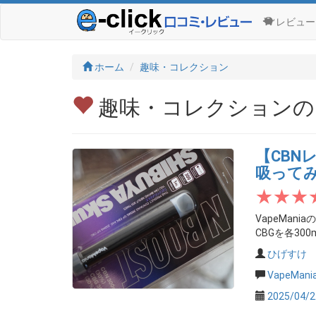
レビュー
ホーム
趣味・コレクション
趣味・コレクションの
【CBNレ
吸ってみ
VapeMani
CBGを各30
ひげすけ
VapeMa
2025/04/2